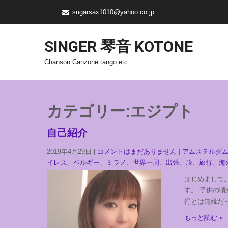
sugarsax1010@yahoo.co.jp
SINGER 琴音 KOTONE
Chanson Canzone tango etc
カテゴリー:エジプト
自己紹介
2019年4月29日
|
コメントはまだありません
|
アムステルダ
イレス
、
ベルギー
、
ミラノ
、
世界一周
、
出張
、
旅
、
旅行
、
海
はじめまして
す。 子供の
行とは無縁だっ
もっと読む »