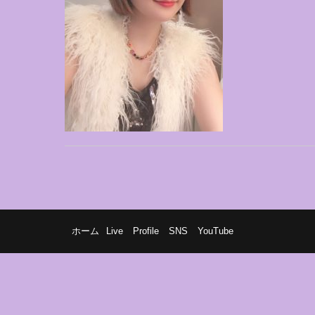
ホーム
Live
Profile
SNS
YouTube