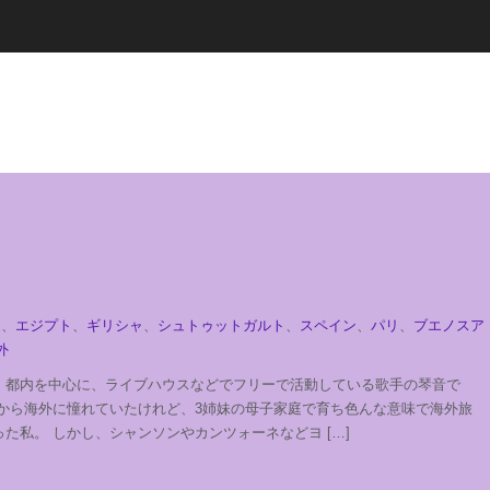
ム
、
エジプト
、
ギリシャ
、
シュトゥットガルト
、
スペイン
、
パリ
、
ブエノスア
外
。都内を中心に、ライブハウスなどでフリーで活動している歌手の琴音で
頃から海外に憧れていたけれど、3姉妹の母子家庭で育ち色んな意味で海外旅
た私。 しかし、シャンソンやカンツォーネなどヨ […]