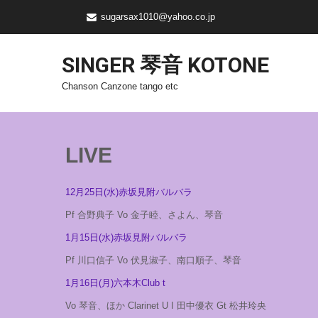
sugarsax1010@yahoo.co.jp
SINGER 琴音 KOTONE
Chanson Canzone tango etc
LIVE
12月25日(水)赤坂見附バルバラ
Pf 合野典子 Vo 金子睦、さよん、琴音
1月15日(水)赤坂見附バルバラ
Pf 川口信子 Vo 伏見淑子、南口順子、琴音
1月16日(月)六本木Club t
Vo 琴音、ほか Clarinet U I 田中優衣 Gt 松井玲央