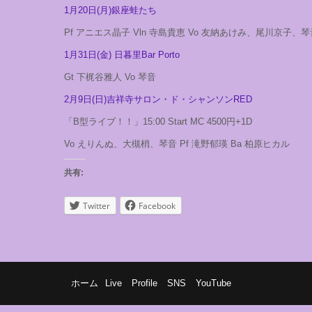
1月20日(月)銀座蛙たち
Pf アニエス晶子 Vln 寺島貴恵 Vo 友納あけみ、尾川京子、琴
1月31日(金) 日暮里Bar Porto
Gt 下梶谷雅人 Vo 琴音
2月9日(日)吉祥寺サロン・ド・シャンソンRED
「B型ライブ！！」15:00 Start MC 4500円+1D
Vo えりんぬ、大槻梢、琴音 Pf 滝野郁瑛 Ba 柏原ヒカル
共有:
Twitter
Facebook
ホーム
Live
Profile
SNS
YouTube