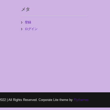
メタ
登録
ログイン
2022 | All Rights Reserved. Corporate Lite theme by
Flythemes